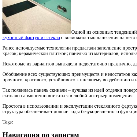
Одной из основных тенденций 
кухонный фартук из стекла
с возможностью нанесения на него 
Ранее используемые технологии предлагали заполнение прост
красок; керамической плиткой; панелью из материалов, испол
Некоторые из вариантов выглядели недостаточно практично, д
Обобщение всех существующих преимуществ и недостатков каж
прочного, красивого, устойчивого к внешнему воздействию и 
Так появилась панель скинали – лучшая из идей отделки пове
скинали гармонично вписаться в любой интерьер помещения.
Простота в использовании и эксплуатации стеклянного фартука
структура обеспечивает долгие годы безукоризненного функц
Tags:
Навигация по записям