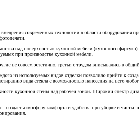
внедрения современных технологий в области оборудования пр
фотопечати.
ранства над поверхностью кухонной мебели (кухонного фартука)
ьзуемых при производстве кухонной мебели.
ругие не совсем эстетично, третьи с трудом вписывались в общ
дого из используемых видов отделки позволило прийти к созда
истиранию вида стекла с возможностью нанесения на него любог
рхности кухонной стены над рабочей зоной. Широкий спектр диз
 – создает атмосферу комфорта и удобства при уборке и чистке 
ионирования.