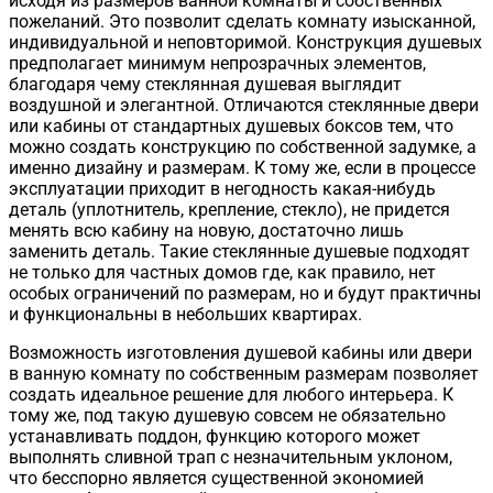
исходя из размеров ванной комнаты и собственных
пожеланий. Это позволит сделать комнату изысканной,
индивидуальной и неповторимой. Конструкция душевых
предполагает минимум непрозрачных элементов,
благодаря чему стеклянная душевая выглядит
воздушной и элегантной. Отличаются стеклянные двери
или кабины от стандартных душевых боксов тем, что
можно создать конструкцию по собственной задумке, а
именно дизайну и размерам. К тому же, если в процессе
эксплуатации приходит в негодность какая-нибудь
деталь (уплотнитель, крепление, стекло), не придется
менять всю кабину на новую, достаточно лишь
заменить деталь. Такие стеклянные душевые подходят
не только для частных домов где, как правило, нет
особых ограничений по размерам, но и будут практичны
и функциональны в небольших квартирах.
Возможность изготовления душевой кабины или двери
в ванную комнату по собственным размерам позволяет
создать идеальное решение для любого интерьера. К
тому же, под такую душевую совсем не обязательно
устанавливать поддон, функцию которого может
выполнять сливной трап с незначительным уклоном,
что бесспорно является существенной экономией