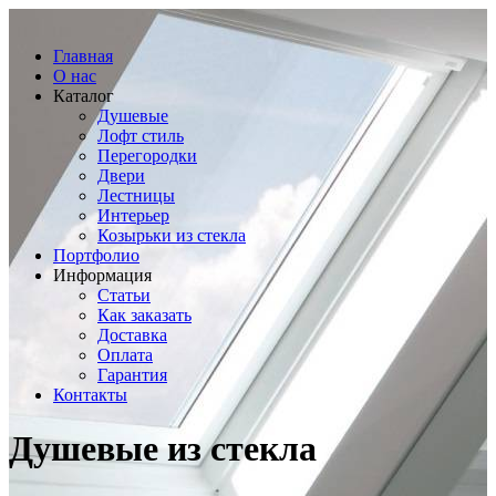
Главная
О нас
Каталог
Душевые
Лофт стиль
Перегородки
Двери
Лестницы
Интерьер
Козырьки из стекла
Портфолио
Информация
Статьи
Как заказать
Доставка
Оплата
Гарантия
Контакты
Душевые из стекла