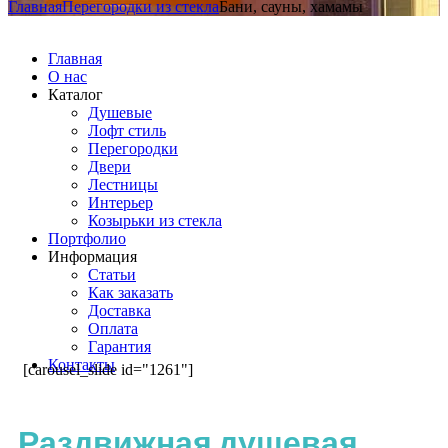
Главная
Перегородки из стекла
Бани, сауны, хамамы
Главная
О нас
Каталог
Душевые
Лофт стиль
Перегородки
Двери
Лестницы
Интерьер
Козырьки из стекла
Портфолио
Информация
Статьи
Как заказать
Доставка
Оплата
Гарантия
Контакты
[carousel_slide id="1261"]
Раздвижная душевая