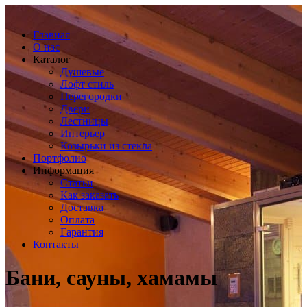
Главная
О нас
Каталог
Душевые
Лофт стиль
Перегородки
Двери
Лестницы
Интерьер
Козырьки из стекла
Портфолио
Информация
Статьи
Как заказать
Доставка
Оплата
Гарантия
Контакты
Бани, сауны, хамамы