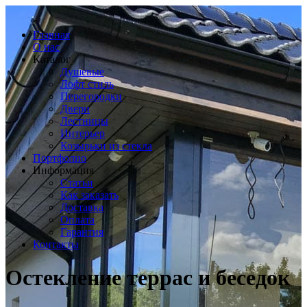
Главная
О нас
Каталог
Душевые
Лофт стиль
Перегородки
Двери
Лестницы
Интерьер
Козырьки из стекла
Портфолио
Информация
Статьи
Как заказать
Доставка
Оплата
Гарантия
Контакты
Остекление террас и беседок