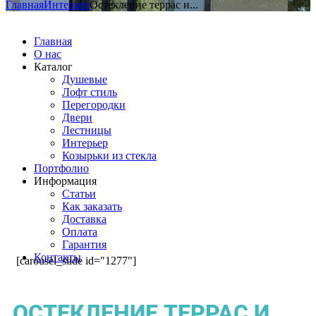
Главная
Интерьер
Остекление террас и...
Главная
О нас
Каталог
Душевые
Лофт стиль
Перегородки
Двери
Лестницы
Интерьер
Козырьки из стекла
Портфолио
Информация
Статьи
Как заказать
Доставка
Оплата
Гарантия
Контакты
[carousel_slide id="1277"]
ОСТЕКЛЕНИЕ ТЕРРАС И